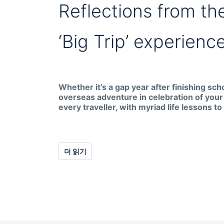
Reflections from th
‘Big Trip’ experienc
Whether it’s a gap year after finishing sc
overseas adventure in celebration of your r
every traveller, with myriad life lessons to 
더 읽기