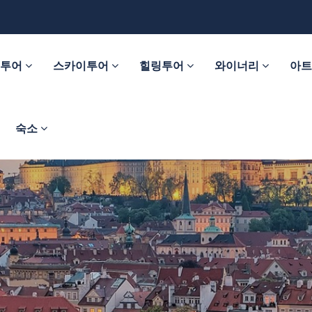
춤투어
스카이투어
힐링투어
와이너리
아
숙소