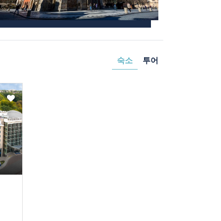
숙소
투어