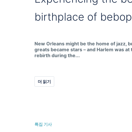
birthplace of bebop
New Orleans might be the home of jazz, b
greats became stars – and Harlem was at 
rebirth during the...
더 읽기
특집 기사