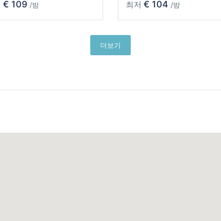
€ 109
€ 104
저
최저
/밤
/밤
더보기