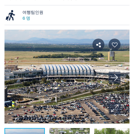
여행팀인원
6 명