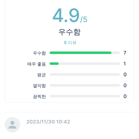
4.9
/5
우수함
ㅤ
8 리뷰
7
우수함
1
매우 좋음
0
평균
0
열악함
0
끔찍한
2023/11/30 10:42