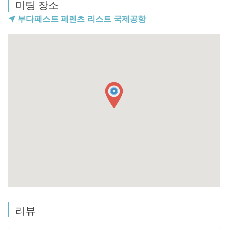
미팅 장소
공항에서 출국 및 부가세 환급서비스를 도와드리는 경우,
차량주차비용이 30유로가 되어, 추가하게 됩니다.
부다페스트 페렌츠 리스트 국제공항
리뷰