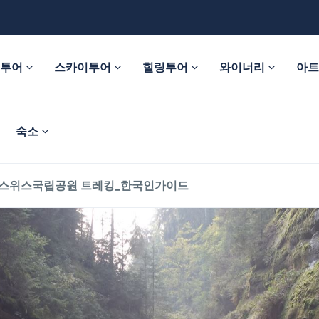
춤투어
스카이투어
힐링투어
와이너리
아
숙소
스위스국립공원 트레킹_한국인가이드