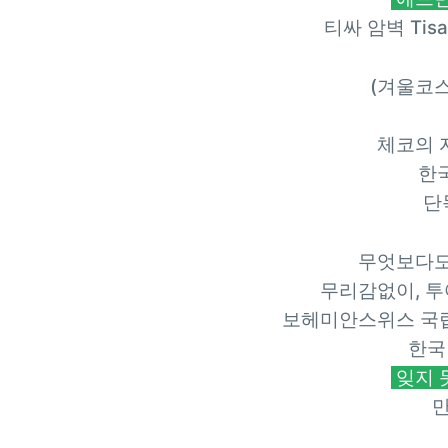
티싸 암벽 Tisa 
(겨울코스 -
체코의 
한
단
무엇보다도
무리감없이, 
보헤미안스위스 국립
한국
잊지 