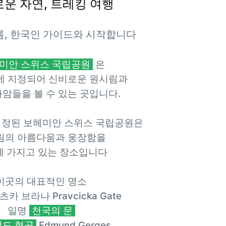
운 자연, 트레킹 여행
여름, 한국인 가이드와 시작합니다
미안 스
위스 국립공원
은
에 지정되어 신비로운 원시림과
암들을 볼 수 있는 곳입니다.
지정된
보헤미안 스위스 국립공원은
림의 아름다움과 웅장함을
 가지고 있는 장소입니다
이곳의 대표적인 명소
 브라나 Pravcicka Gate
일명
천국의 문
드 협곡
Edmund Gerges