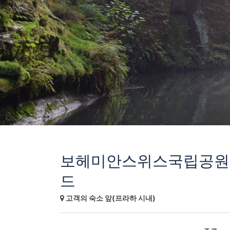
보헤미안스위스국립공원
드
고객의 숙소 앞(프라하 시내)