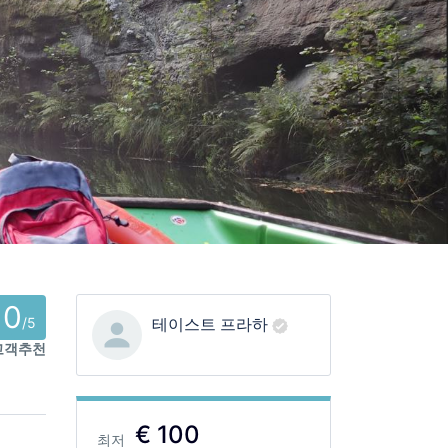
0
/5
테이스트 프라하
고객추천
€ 100
최저