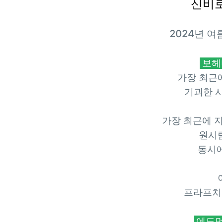
신비로
2024년 
보헤
가장 최근
기괴한 사
가장 최근에 
원시
동시에
프라프치츠카
에드먼