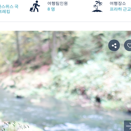
여행팀인원
여행장소
스위스 국
8 명
프라하 근
트레킹