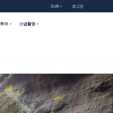
EUR
로그인
트투어
스냅촬영