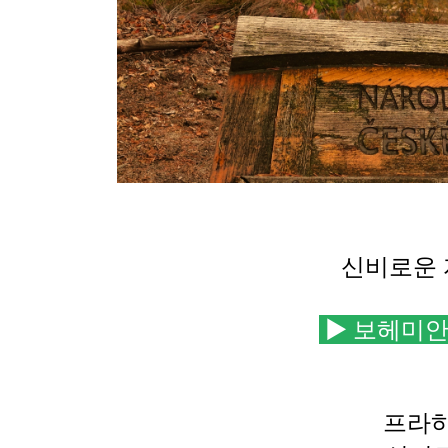
신비로운
▶
보헤미안
프라하