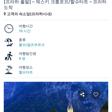
[프라하 출발] – 체스키 크룸로프/할슈타트 – 프라하
도착
고객의 숙소앞(프라하시내)
여행시간
16 시간
종류
할슈/잘츠부르크
여행팀인원
8 명
여행장소
할슈타트