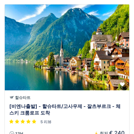
할슈타트
[비엔나출발] - 할슈타트/고사우제 - 잘츠부르크 - 체
스키 크룸로프 도착
5 리뷰
€ 240
최저
13H