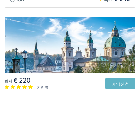
€ 220
최저
예약신청
7 리뷰
할슈타트
[비엔나출발] - 할슈타트 - 잘츠부르크 - 비엔나도착
4 리뷰