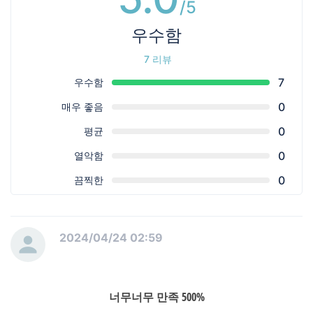
/5
우수함
ㅤ
7 리뷰
7
우수함
0
매우 좋음
0
평균
0
열악함
0
끔찍한
2024/04/24 02:59
너무너무 만족 500%