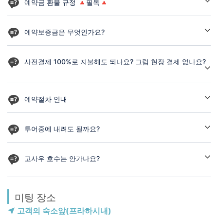
예약금 환불 규정 🔺필독🔺
🔆예약 취소 시, 환불해드리는 조건은 다음과 같습니다.
예약보증금은 무엇인가요?
예약보증금 입금 후,
No Show 노쇼 고객을 방지와 사전지불에 대한 부담감을 줄이는 방
예약확정 된 고객이 투어시간 시작 기준
법으로,
사전결제 100%로 지불해도 되나요? 그럼 현장 결제 없나요?
🔻 10일 전 취소 시, 예약금 전액 환불
1인당 5만원의 예약보증금만 선지불합니다.
🔻 4일~9일 전 취소 시, 예약금 50% 환불
단, 투어비용은 현장지불❗ 로 진행됩니다.
🔻 당일~3일 전 취소 시, 예약금 환불 불가
네. 그렇습니다.
사전결제 100%로 입금하신 분은 현장에서 결제할 비용은 전혀 없습
예약절차 안내
🔶이미 지불하신 예약 보증금은
✔ 상기프로그램은 예약보증금만 입금 후, 예약확정 가능한 상품입
니다.
투어 후 24시간내, 100% 재입금 해드립니다🔶
니다.
1. 예약신청을 하고, 예약가능성에 대한 확인 받기
프로그램 취소 시에는 예약금 환불 규정 적용받아, 환불해 드립니다.
✔ 사전결제 100%로 진행을 원하실 경우, 가능합니다.
2. 개인 프로필의 예약내역에서 청구서 확인 후, 예약금 입금하기
투어중에 내려도 될까요?
3. 입금 확인 후, 24시간 내에 예약확정 바우쳐 및 카톡 안내 받기
네. 체스키 또는 할슈타트에서 가능하세요, 꼭 예약시 알려주셔야 합
4. 즐거운 마음으로 여행준비 하기
니다.
고사우 호수는 안가나요?
이동시 실어야 하는 짐의 크기를 미리 알려주시기 바랍니다
2025년부터 시행되는 오스트리아 지역 시행령에 따라, 할슈타트 후,
고사우 경유시 경찰과 법적다툼이 있을 수 있어, 고사우제를 가지 않
미팅 장소
고 있습니다. 때에 따라 들를수도 있으나, 프로그램에 명시하지 않고,
가이드의 당일 판단에 따라 방문여부를 결정하여 진행하고 있습니다.
고객의 숙소앞(프라하시내)