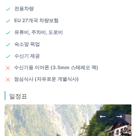
전용차량
EU 27개국 차량보험
유류비, 주차비, 도로비
숙소앞 픽업
수신기 제공
수신기용 이어폰 (3.5mm 스테레오 잭)
점심식사 (자유로운 개별식사)
일정표