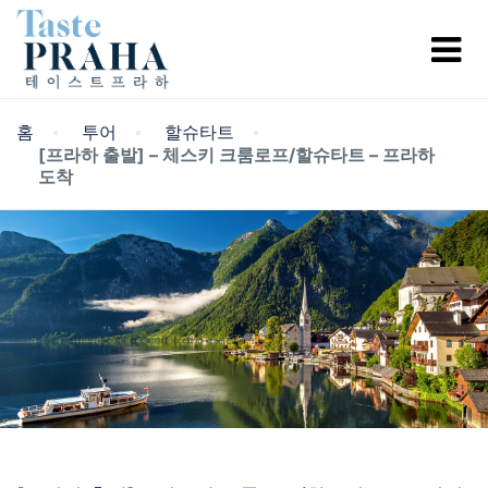
홈
투어
할슈타트
[프라하 출발] – 체스키 크룸로프/할슈타트 – 프라하
도착