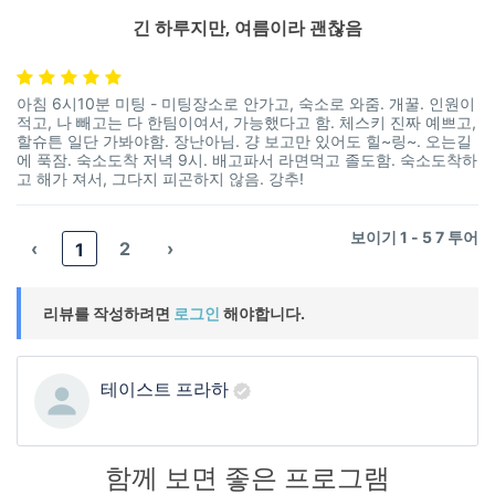
긴 하루지만, 여름이라 괜찮음
아침 6시10분 미팅 - 미팅장소로 안가고, 숙소로 와줌. 개꿀. 인원이
적고, 나 빼고는 다 한팀이여서, 가능했다고 함. 체스키 진짜 예쁘고,
할슈튼 일단 가봐야함. 장난아님. 걍 보고만 있어도 힐~링~. 오는길
에 푹잠. 숙소도착 저녁 9시. 배고파서 라면먹고 졸도함. 숙소도착하
고 해가 져서, 그다지 피곤하지 않음. 강추!
보이기 1 - 5 7 투어
‹
2
›
1
리뷰를 작성하려면
로그인
해야합니다.
테이스트 프라하
함께 보면 좋은 프로그램