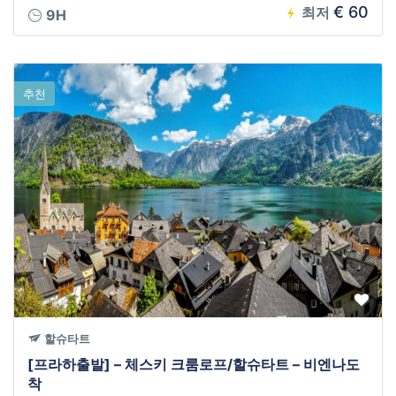
€ 60
최저
9H
추천
할슈타트
[프라하출발] – 체스키 크룸로프/할슈타트 – 비엔나도
착