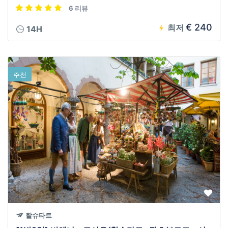
6 리뷰
€ 240
최저
14H
추천
할슈타트