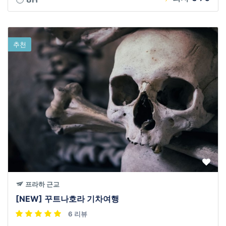
추천
프라하 근교
[NEW] 꾸트나호라 기차여행
6 리뷰