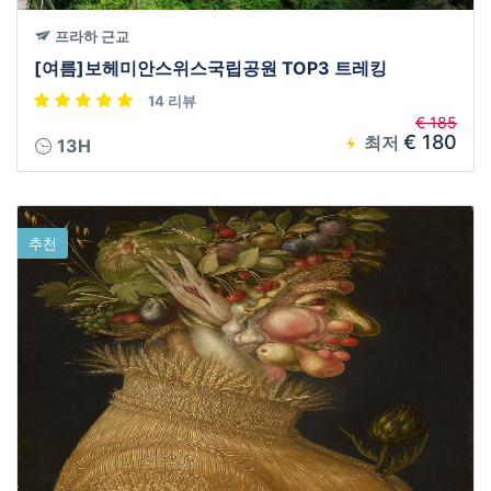
프라하 근교
[여름]보헤미안스위스국립공원 TOP3 트레킹
14 리뷰
€ 185
€ 180
최저
13H
추천