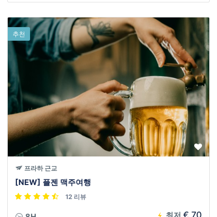
추천
프라하 근교
[NEW] 플젠 맥주여행
12 리뷰
€ 70
최저
8H