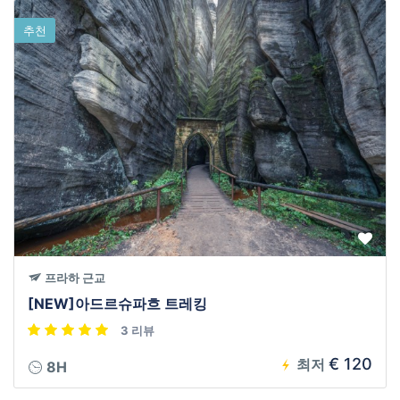
추천
프라하 근교
[NEW]아드르슈파흐 트레킹
3 리뷰
€ 120
최저
8H