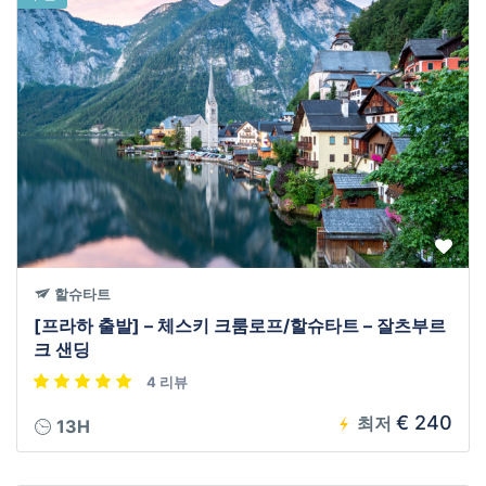
할슈타트
[프라하 출발] – 체스키 크룸로프/할슈타트 – 잘츠부르
크 샌딩
4 리뷰
€ 240
최저
13H