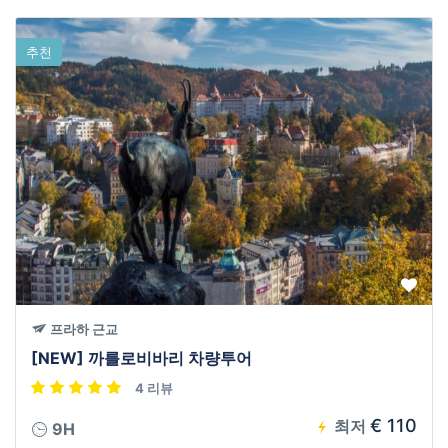
추천
프라하 근교
[NEW] 까를로비바리 차량투어
4 리뷰
€ 110
최저
9H