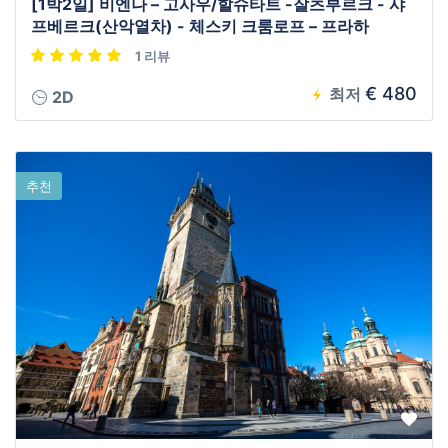
[1박2일] 비엔나 – 고사우/할슈타트 -잘츠부르크 - 샤
프베르크(산악열차) - 체스키 크룸로프 – 프라하
1 리뷰
€ 480
최저
2D
추천