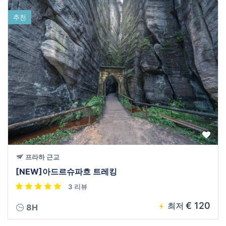
추천
프라하 근교
[NEW]아드르슈파흐 트레킹
3 리뷰
€ 120
최저
8H