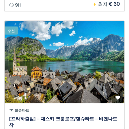
€ 60
최저
9H
추천
할슈타트
[프라하출발] – 체스키 크룸로프/할슈타트 – 비엔나도
착