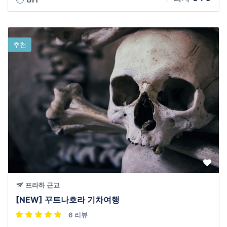
추천
프라하 근교
[NEW] 꾸트나호라 기차여행
6 리뷰