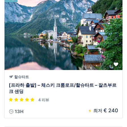
할슈타트
[프라하 출발] – 체스키 크룸로프/할슈타트 – 잘츠부르
크 샌딩
4 리뷰
€ 240
최저
13H