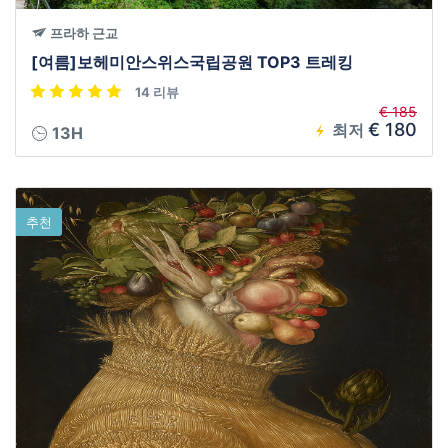
프라하 근교
[여름]보헤미안스위스국립공원 TOP3 트레킹
14 리뷰
€ 185
€ 180
최저
13H
추천