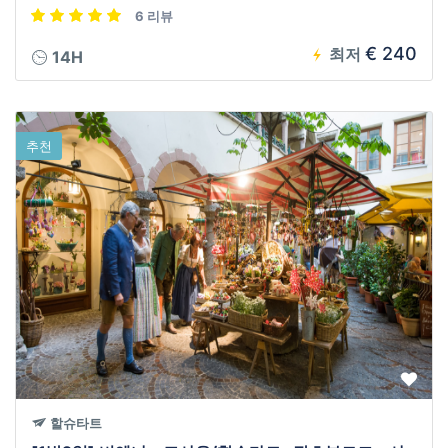
6 리뷰
€ 240
최저
14H
추천
할슈타트