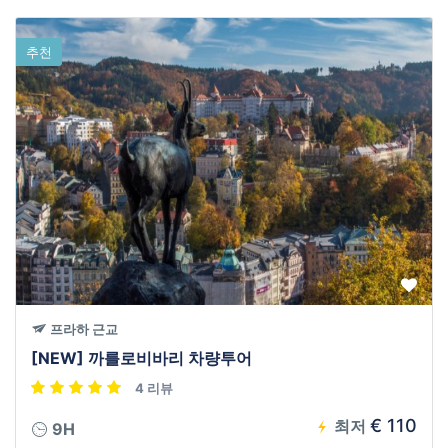
추천
프라하 근교
[NEW] 까를로비바리 차량투어
4 리뷰
€ 110
최저
9H