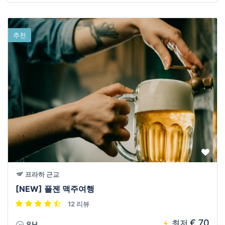
추천
프라하 근교
[NEW] 플젠 맥주여행
12 리뷰
€ 70
최저
8H