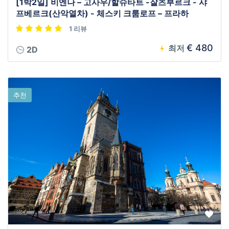
[1박2일] 비엔나 – 고사우/할슈타트 -잘츠부르크 - 샤
프베르크(산악열차) - 체스키 크룸로프 – 프라하
1 리뷰
€ 480
최저
2D
추천