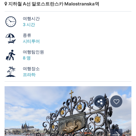
지하철 A선 말로스트란스카 Malostranska역
여행시간
3 시간
종류
시티투어
여행팀인원
8 명
여행장소
프라하