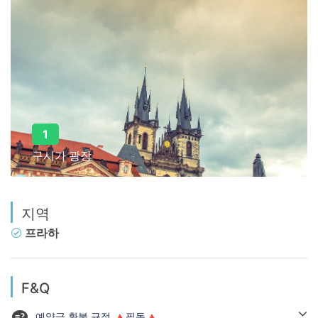
1
구시가 광장
지역
프라하
F&Q
예약금 환불 규정 🔺필독🔺