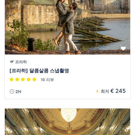
프라하
[프라하] 달콤살콤 스냅촬영
16 리뷰
€ 245
최저
2H