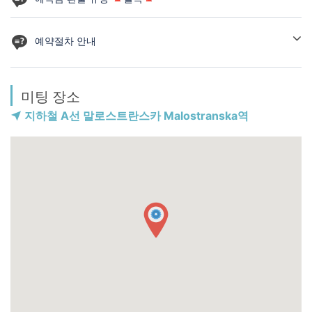
🔆예약 취소 시, 환불해드리는 조건은 다음과 같습니다.
예약절차 안내
사전지불100% 입금 후,
1. 예약신청을 하고, 예약가능성에 대한 확인 받기
예약확정 된 고객이 투어시간 시작 기준
2. 개인 프로필의 예약내역에서 청구서 확인 후, 예약금 입금하기
🔻 10일 전 취소 시, 예약금 전액 환불
미팅 장소
3. 입금 확인 후, 24시간 내에 예약확정 바우쳐 및 카톡 안내 받기
🔻 4일~9일 전 취소 시, 예약금 50% 환불
4. 즐거운 마음으로 여행준비 하기
지하철 A선 말로스트란스카 Malostranska역
🔻 당일~3일 전 취소 시, 예약금 환불 불가