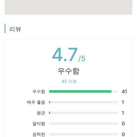
리뷰
4.7
/5
우수함
ㅤ
45 리뷰
41
우수함
1
매우 좋음
1
평균
0
열악함
0
끔찍한